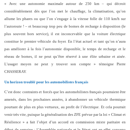
« Avec une autonomie maximale autour de 250 km – qui décroit
considérablement dès que l’on met le chauffage, la climatisation, qu’on
allume les phares ou que l’on s’engage à la vitesse folle de 110 km/h sur
l’autoroute ! – et beaucoup trop peu de bornes de recharge à disposition (le
plus souvent hors service), il est inconcevable que la voiture électrique
constitue le premier véhicule du foyer. En l’état actuel et tant qu’on n’aura
pas améliorer à la fois l’autonomie disponible, le temps de recharge et le
réseau de bornes, il ne peut qu’être réservé à une élite urbaine et aisée.
L’usager moyen ne peut y trouver son compte » témoigne Pierre
CHASSERAY.
Un horizon troublé pour les automobilistes français
C’est donc contraints et forcés que les automobilistes français pourraient être
amenés, dans les prochaines années, à abandonner un véhicule thermique
pourtant de plus en plus vertueux, au profit de l’électrique. Et cela pourrait
venir très vite, puisque la généralisation des ZFE prévue par la loi « Climat et
Résilience » a fait l’objet d’un accord en commission mixte paritaire en
début de semaine : l’Assemblée nationale et le Sénat ont en effet convenu