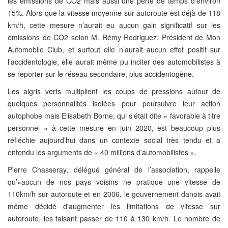
les émissions de CO2 mais aussi une perte de temps d'environ
15%. Alors que la vitesse moyenne sur autoroute est déjà de 118
km/h, cette mesure n’aurait eu aucun gain significatif sur les
émissions de CO2 selon M. Rémy Rodriguez, Président de Mon
Automobile Club, et surtout elle n’aurait aucun effet positif sur
l’accidentologie, elle aurait même pu inciter des automobilistes à
se reporter sur le réseau secondaire, plus accidentogène.
Les aigris verts multiplient les coups de pressions autour de
quelques personnalités isolées pour poursuivre leur action
autophobe mais Elisabeth Borne, qui s'était dite « favorable à titre
personnel » à cette mesure en juin 2020, est beaucoup plus
réfléchie aujourd’hui dans un contexte social très tendu et a
entendu les arguments de « 40 millions d’automobilistes ».
Pierre Chasseray, délégué général de l’association, rappelle
qu’«aucun de nos pays voisins ne pratique une vitesse de
110km/h sur autoroute et en 2006, le gouvernement danois avait
même décidé d'augmenter les limitations de vitesse sur
autoroute, les faisant passer de 110 à 130 km/h. Le nombre de